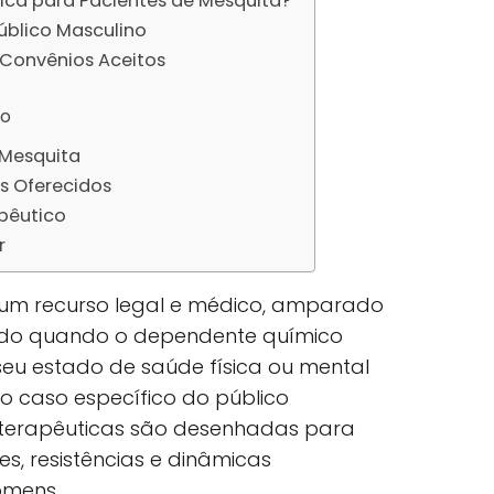
nica para Pacientes de Mesquita?
Público Masculino
Convênios Aceitos
ão
 Mesquita
s Oferecidos
pêutico
r
é um recurso legal e médico, amparado
ilizado quando o dependente químico
eu estado de saúde física ou mental
No caso específico do público
 terapêuticas são desenhadas para
es, resistências e dinâmicas
omens.