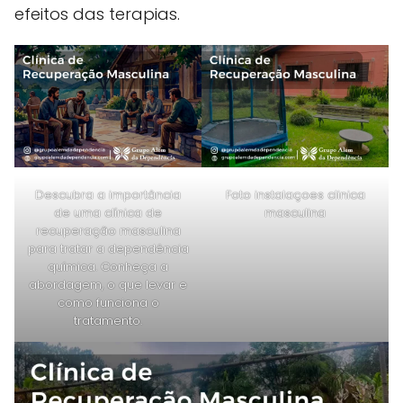
efeitos das terapias.
Descubra a importância
Foto instalaçoes clinica
de uma clínica de
masculina
recuperação masculina
para tratar a dependência
química. Conheça a
abordagem, o que levar e
como funciona o
tratamento.