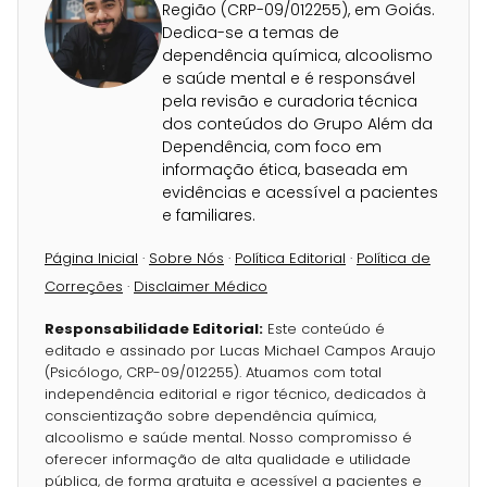
Região (CRP-09/012255), em Goiás.
Dedica-se a temas de
dependência química, alcoolismo
e saúde mental e é responsável
pela revisão e curadoria técnica
dos conteúdos do Grupo Além da
Dependência, com foco em
informação ética, baseada em
evidências e acessível a pacientes
e familiares.
Página Inicial
·
Sobre Nós
·
Política Editorial
·
Política de
Correções
·
Disclaimer Médico
Responsabilidade Editorial:
Este conteúdo é
editado e assinado por Lucas Michael Campos Araujo
(Psicólogo, CRP-09/012255). Atuamos com total
independência editorial e rigor técnico, dedicados à
conscientização sobre dependência química,
alcoolismo e saúde mental. Nosso compromisso é
oferecer informação de alta qualidade e utilidade
pública, de forma gratuita e acessível a pacientes e