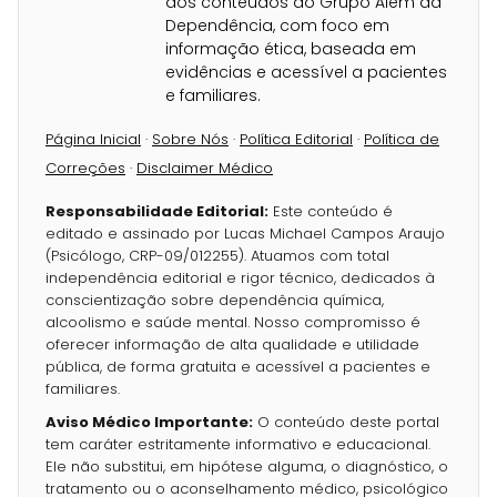
dos conteúdos do Grupo Além da
Dependência, com foco em
informação ética, baseada em
evidências e acessível a pacientes
e familiares.
Página Inicial
·
Sobre Nós
·
Política Editorial
·
Política de
Correções
·
Disclaimer Médico
Responsabilidade Editorial:
Este conteúdo é
editado e assinado por Lucas Michael Campos Araujo
(Psicólogo, CRP-09/012255). Atuamos com total
independência editorial e rigor técnico, dedicados à
conscientização sobre dependência química,
alcoolismo e saúde mental. Nosso compromisso é
oferecer informação de alta qualidade e utilidade
pública, de forma gratuita e acessível a pacientes e
familiares.
Aviso Médico Importante:
O conteúdo deste portal
tem caráter estritamente informativo e educacional.
Ele não substitui, em hipótese alguma, o diagnóstico, o
tratamento ou o aconselhamento médico, psicológico