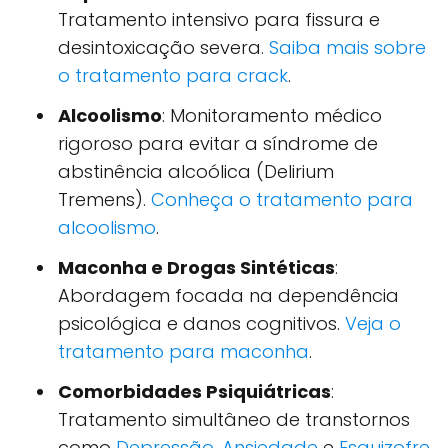
Tratamento intensivo para fissura e
desintoxicação severa.
Saiba mais sobre
o tratamento para crack
.
Alcoolismo
: Monitoramento médico
rigoroso para evitar a síndrome de
abstinência alcoólica (Delirium
Tremens).
Conheça o tratamento para
alcoolismo
.
Maconha e Drogas Sintéticas
:
Abordagem focada na dependência
psicológica e danos cognitivos.
Veja o
tratamento para maconha
.
Comorbidades Psiquiátricas
:
Tratamento simultâneo de transtornos
como
Depressão
,
Ansiedade
e
Esquizofre