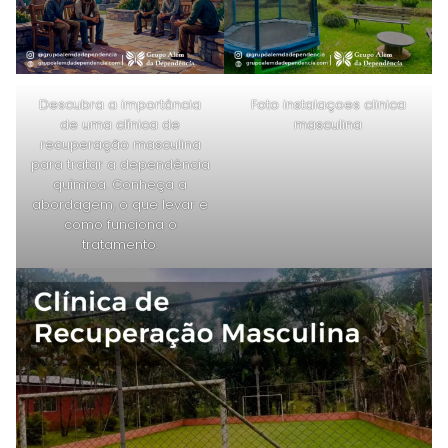
Descubra a importância
Foto instalaçoes clinica
de uma clínica de
masculina
recuperação masculina
para tratar a dependência
química. Conheça a
abordagem, o que levar e
como funciona o
tratamento.