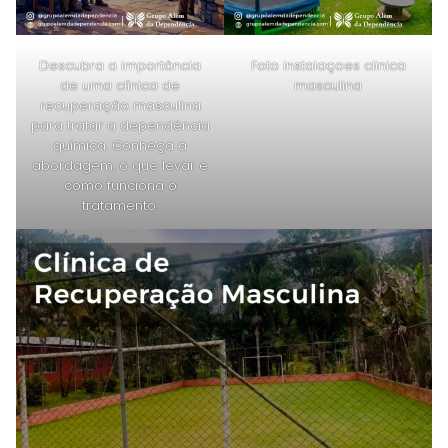
Descubra a importância
Foto instalaçoes clinica
de uma clínica de
masculina
recuperação masculina
para tratar a dependência
química. Conheça a
abordagem, o que levar e
como funciona o
tratamento.