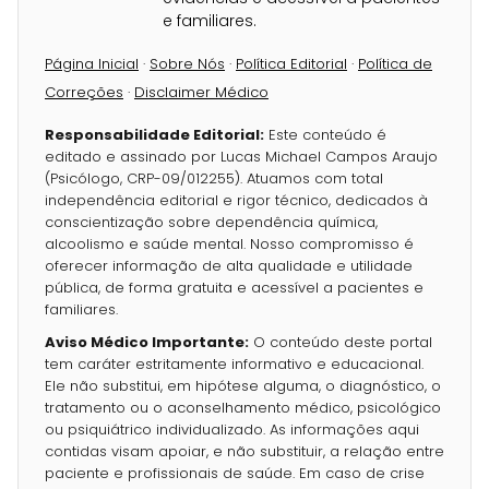
e familiares.
Página Inicial
·
Sobre Nós
·
Política Editorial
·
Política de
Correções
·
Disclaimer Médico
Responsabilidade Editorial:
Este conteúdo é
editado e assinado por Lucas Michael Campos Araujo
(Psicólogo, CRP-09/012255). Atuamos com total
independência editorial e rigor técnico, dedicados à
conscientização sobre dependência química,
alcoolismo e saúde mental. Nosso compromisso é
oferecer informação de alta qualidade e utilidade
pública, de forma gratuita e acessível a pacientes e
familiares.
Aviso Médico Importante:
O conteúdo deste portal
tem caráter estritamente informativo e educacional.
Ele não substitui, em hipótese alguma, o diagnóstico, o
tratamento ou o aconselhamento médico, psicológico
ou psiquiátrico individualizado. As informações aqui
contidas visam apoiar, e não substituir, a relação entre
paciente e profissionais de saúde. Em caso de crise