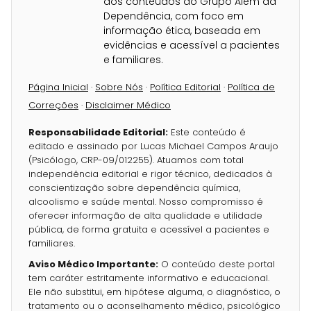
dos conteúdos do Grupo Além da
Dependência, com foco em
informação ética, baseada em
evidências e acessível a pacientes
e familiares.
Página Inicial
·
Sobre Nós
·
Política Editorial
·
Política de
Correções
·
Disclaimer Médico
Responsabilidade Editorial:
Este conteúdo é
editado e assinado por Lucas Michael Campos Araujo
(Psicólogo, CRP-09/012255). Atuamos com total
independência editorial e rigor técnico, dedicados à
conscientização sobre dependência química,
alcoolismo e saúde mental. Nosso compromisso é
oferecer informação de alta qualidade e utilidade
pública, de forma gratuita e acessível a pacientes e
familiares.
Aviso Médico Importante:
O conteúdo deste portal
tem caráter estritamente informativo e educacional.
Ele não substitui, em hipótese alguma, o diagnóstico, o
tratamento ou o aconselhamento médico, psicológico