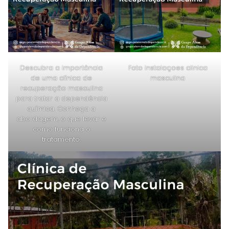
Descubra a importância
Foto instalaçoes clinica
de uma clínica de
masculina
recuperação masculina
para tratar a dependência
química. Conheça a
abordagem, o que levar e
como funciona o
tratamento.