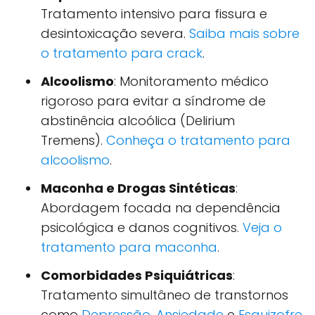
Tratamento intensivo para fissura e
desintoxicação severa.
Saiba mais sobre
o tratamento para crack
.
Alcoolismo
: Monitoramento médico
rigoroso para evitar a síndrome de
abstinência alcoólica (Delirium
Tremens).
Conheça o tratamento para
alcoolismo
.
Maconha e Drogas Sintéticas
:
Abordagem focada na dependência
psicológica e danos cognitivos.
Veja o
tratamento para maconha
.
Comorbidades Psiquiátricas
:
Tratamento simultâneo de transtornos
como
Depressão
,
Ansiedade
e
Esquizofre