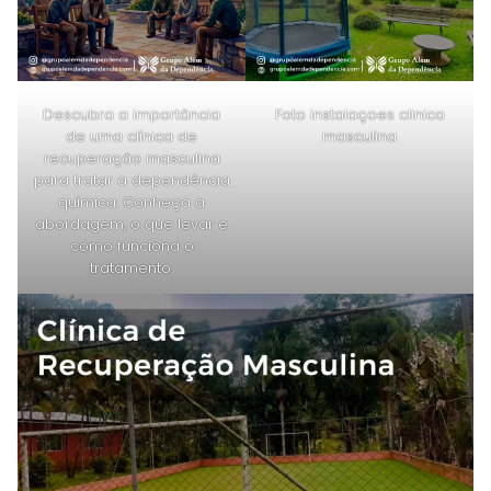
Descubra a importância
Foto instalaçoes clinica
de uma clínica de
masculina
recuperação masculina
para tratar a dependência
química. Conheça a
abordagem, o que levar e
como funciona o
tratamento.