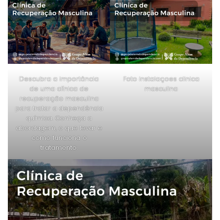
Descubra a importância
Foto instalaçoes clinica
de uma clínica de
masculina
recuperação masculina
para tratar a dependência
química. Conheça a
abordagem, o que levar e
como funciona o
tratamento.