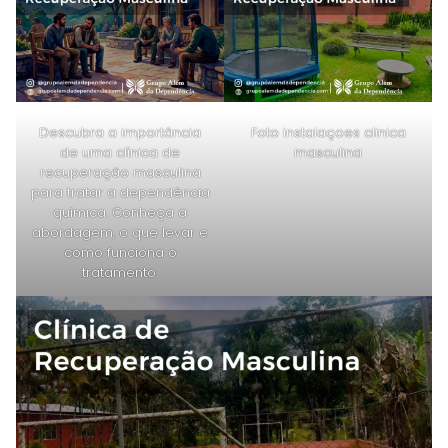
Descubra a importância
Foto instalaçoes clinica
de uma clínica de
masculina
recuperação masculina
para tratar a dependência
química. Conheça a
abordagem, o que levar e
como funciona o
tratamento.