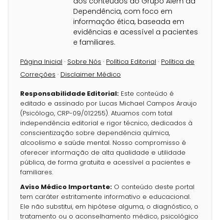
dos conteúdos do Grupo Além da
Dependência, com foco em
informação ética, baseada em
evidências e acessível a pacientes
e familiares.
Página Inicial
·
Sobre Nós
·
Política Editorial
·
Política de
Correções
·
Disclaimer Médico
Responsabilidade Editorial:
Este conteúdo é
editado e assinado por Lucas Michael Campos Araujo
(Psicólogo, CRP-09/012255). Atuamos com total
independência editorial e rigor técnico, dedicados à
conscientização sobre dependência química,
alcoolismo e saúde mental. Nosso compromisso é
oferecer informação de alta qualidade e utilidade
pública, de forma gratuita e acessível a pacientes e
familiares.
Aviso Médico Importante:
O conteúdo deste portal
tem caráter estritamente informativo e educacional.
Ele não substitui, em hipótese alguma, o diagnóstico, o
tratamento ou o aconselhamento médico, psicológico