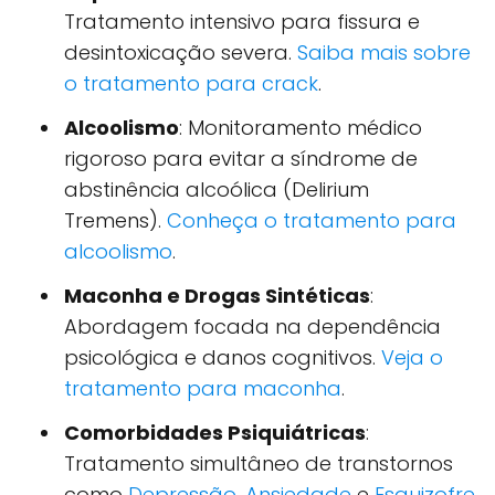
Tratamento intensivo para fissura e
desintoxicação severa.
Saiba mais sobre
o tratamento para crack
.
Alcoolismo
: Monitoramento médico
rigoroso para evitar a síndrome de
abstinência alcoólica (Delirium
Tremens).
Conheça o tratamento para
alcoolismo
.
Maconha e Drogas Sintéticas
:
Abordagem focada na dependência
psicológica e danos cognitivos.
Veja o
tratamento para maconha
.
Comorbidades Psiquiátricas
:
Tratamento simultâneo de transtornos
como
Depressão
,
Ansiedade
e
Esquizofre