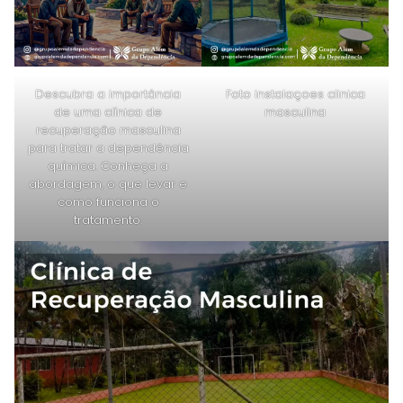
Descubra a importância
Foto instalaçoes clinica
de uma clínica de
masculina
recuperação masculina
para tratar a dependência
química. Conheça a
abordagem, o que levar e
como funciona o
tratamento.