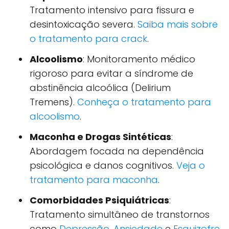
Tratamento intensivo para fissura e
desintoxicação severa.
Saiba mais sobre
o tratamento para crack
.
Alcoolismo
: Monitoramento médico
rigoroso para evitar a síndrome de
abstinência alcoólica (Delirium
Tremens).
Conheça o tratamento para
alcoolismo
.
Maconha e Drogas Sintéticas
:
Abordagem focada na dependência
psicológica e danos cognitivos.
Veja o
tratamento para maconha
.
Comorbidades Psiquiátricas
:
Tratamento simultâneo de transtornos
como
Depressão
,
Ansiedade
e
Esquizofre