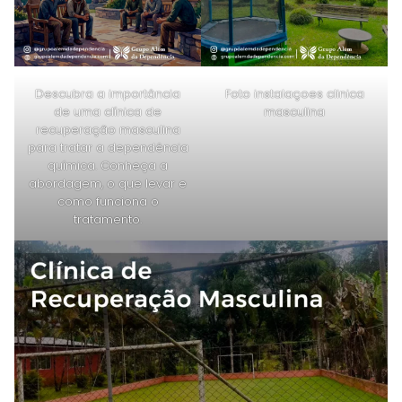
Descubra a importância
Foto instalaçoes clinica
de uma clínica de
masculina
recuperação masculina
para tratar a dependência
química. Conheça a
abordagem, o que levar e
como funciona o
tratamento.