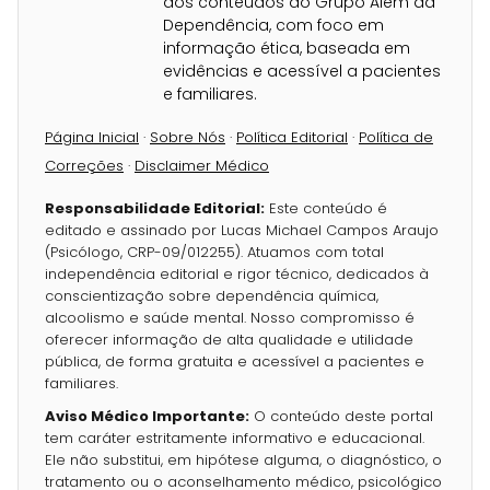
dos conteúdos do Grupo Além da
Dependência, com foco em
informação ética, baseada em
evidências e acessível a pacientes
e familiares.
Página Inicial
·
Sobre Nós
·
Política Editorial
·
Política de
Correções
·
Disclaimer Médico
Responsabilidade Editorial:
Este conteúdo é
editado e assinado por Lucas Michael Campos Araujo
(Psicólogo, CRP-09/012255). Atuamos com total
independência editorial e rigor técnico, dedicados à
conscientização sobre dependência química,
alcoolismo e saúde mental. Nosso compromisso é
oferecer informação de alta qualidade e utilidade
pública, de forma gratuita e acessível a pacientes e
familiares.
Aviso Médico Importante:
O conteúdo deste portal
tem caráter estritamente informativo e educacional.
Ele não substitui, em hipótese alguma, o diagnóstico, o
tratamento ou o aconselhamento médico, psicológico