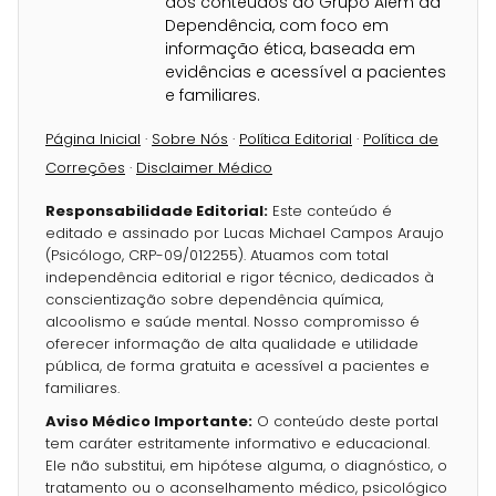
dos conteúdos do Grupo Além da
Dependência, com foco em
informação ética, baseada em
evidências e acessível a pacientes
e familiares.
Página Inicial
·
Sobre Nós
·
Política Editorial
·
Política de
Correções
·
Disclaimer Médico
Responsabilidade Editorial:
Este conteúdo é
editado e assinado por Lucas Michael Campos Araujo
(Psicólogo, CRP-09/012255). Atuamos com total
independência editorial e rigor técnico, dedicados à
conscientização sobre dependência química,
alcoolismo e saúde mental. Nosso compromisso é
oferecer informação de alta qualidade e utilidade
pública, de forma gratuita e acessível a pacientes e
familiares.
Aviso Médico Importante:
O conteúdo deste portal
tem caráter estritamente informativo e educacional.
Ele não substitui, em hipótese alguma, o diagnóstico, o
tratamento ou o aconselhamento médico, psicológico