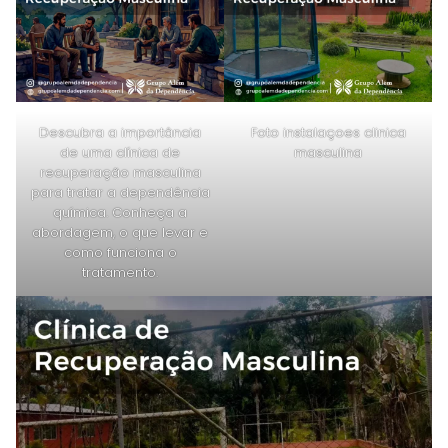
Descubra a importância
Foto instalaçoes clinica
de uma clínica de
masculina
recuperação masculina
para tratar a dependência
química. Conheça a
abordagem, o que levar e
como funciona o
tratamento.