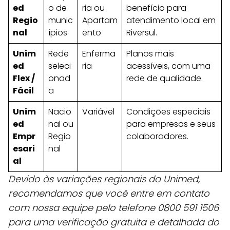
ed
o de
ria ou
benefício para
Regio
munic
Apartam
atendimento local em
nal
ípios
ento
Riversul.
Unim
Rede
Enferma
Planos mais
ed
seleci
ria
acessíveis, com uma
Flex /
onad
rede de qualidade.
Fácil
a
Unim
Nacio
Variável
Condições especiais
ed
nal ou
para empresas e seus
Empr
Regio
colaboradores.
esari
nal
al
Devido às variações regionais da Unimed,
recomendamos que você entre em contato
com nossa equipe pelo telefone 0800 591 1506
para uma verificação gratuita e detalhada do