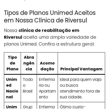
Tipos de Planos Unimed Aceitos
em Nossa Clínica de Riversul
Nossa
clínica de reabilitação em
Riversul
aceita uma ampla variedade de
planos Unimed. Confira a estrutura geral:
Tipo
Abra
de
ngên
Acomo
Plano
cia
dação
Principal Vantagem
Unim
Todo
Enferma
Ideal para quem viaja
ed
o
ria ou
ou busca
Nacio
Brasil
Apartam
atendimento fora de
nal
ento
sua cidade.
Unim
Grup
Enferma
Ótimo custo-