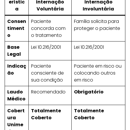
erístic
Internação
Internação
a
Voluntária
Involuntária
Consen
Paciente
Família solicita para
timent
concorda com
proteger o paciente
o
o tratamento
Base
Lei 10.216/2001
Lei 10.216/2001
Legal
Indicaç
Paciente
Paciente em risco ou
ão
consciente de
colocando outros
sua condição
em risco
Laudo
Recomendado
Obrigatório
Médico
Cobert
Totalmente
Totalmente
ura
Coberto
Coberto
Unime