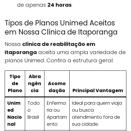
de apenas
24 horas
.
Tipos de Planos Unimed Aceitos
em Nossa Clínica de Itaporanga
Nossa
clínica de reabilitação em
Itaporanga
aceita uma ampla variedade de
planos Unimed. Confira a estrutura geral:
Tipo
Abra
de
ngên
Acomo
Plano
cia
dação
Principal Vantagem
Unim
Todo
Enferma
Ideal para quem viaja
ed
o
ria ou
ou busca
Nacio
Brasil
Apartam
atendimento fora de
nal
ento
sua cidade.