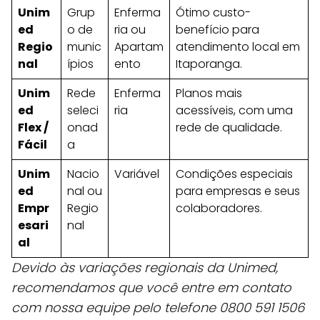
Unim
Grup
Enferma
Ótimo custo-
ed
o de
ria ou
benefício para
Regio
munic
Apartam
atendimento local em
nal
ípios
ento
Itaporanga.
Unim
Rede
Enferma
Planos mais
ed
seleci
ria
acessíveis, com uma
Flex /
onad
rede de qualidade.
Fácil
a
Unim
Nacio
Variável
Condições especiais
ed
nal ou
para empresas e seus
Empr
Regio
colaboradores.
esari
nal
al
Devido às variações regionais da Unimed,
recomendamos que você entre em contato
com nossa equipe pelo telefone 0800 591 1506