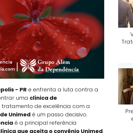
Trat
polis - PR
e enfrenta a luta contra a
ontrar uma
clínica de
tratamento de excelência com a
Pr
úde Unimed
é um passo decisivo.
ncia
é a principal referência
clínica que aceita o convênio Unimed
,