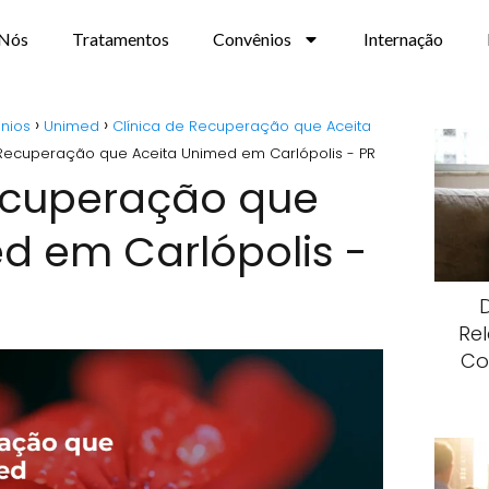
 Nós
Tratamentos
Convênios
Internação
nios
Unimed
Clínica de Recuperação que Aceita
 Recuperação que Aceita Unimed em Carlópolis - PR
Recuperação que
d em Carlópolis -
Re
Co