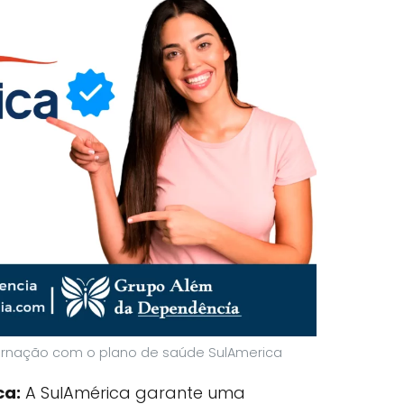
ernação com o plano de saúde SulAmerica
ca:
A SulAmérica garante uma