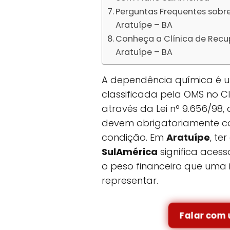
Perguntas Frequentes sobr
Aratuípe – BA
Conheça a Clínica de Rec
Aratuípe – BA
A dependência química é um
classificada pela OMS no CID
através da Lei nº 9.656/98
devem obrigatoriamente co
condição. Em
Aratuípe
, te
SulAmérica
significa aces
o peso financeiro que uma 
representar.
Falar com 