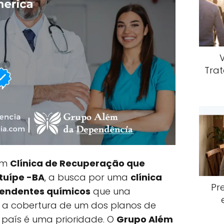
Trat
 em
Clínica de Recuperação que
tuípe -BA
, a busca por uma
clínica
Pr
endentes químicos
que una
e a cobertura de um dos planos de
 país é uma prioridade. O
Grupo Além