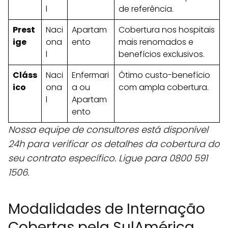
l
de referência.
Prest
Naci
Apartam
Cobertura nos hospitais
ige
ona
ento
mais renomados e
l
benefícios exclusivos.
Cláss
Naci
Enfermari
Ótimo custo-benefício
ico
ona
a ou
com ampla cobertura.
l
Apartam
ento
Nossa equipe de consultores está disponível
24h para verificar os detalhes da cobertura do
seu contrato específico. Ligue para 0800 591
1506.
Modalidades de Internação
Cobertas pela SulAmérica