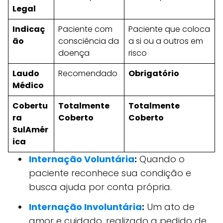
Legal
Indicaç
Paciente com
Paciente que coloca
ão
consciência da
a si ou a outros em
doença
risco
Laudo
Recomendado
Obrigatório
Médico
Cobertu
Totalmente
Totalmente
ra
Coberto
Coberto
SulAmér
ica
Internação Voluntária
:
Quando o
paciente reconhece sua condição e
busca ajuda por conta própria.
Internação Involuntária
:
Um ato de
amor e cuidado, realizado a pedido de