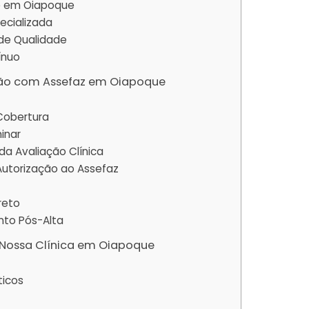
e em Oiapoque
pecializada
 de Qualidade
ínuo
ão com Assefaz em Oiapoque
 Cobertura
minar
a Avaliação Clínica
 Autorização ao Assefaz
reto
to Pós-Alta
 Nossa Clínica em Oiapoque
ticos