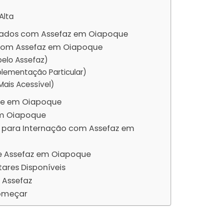
Alta
tados com Assefaz em Oiapoque
om Assefaz em Oiapoque
pelo Assefaz)
lementação Particular)
ais Acessível)
ade em Oiapoque
em Oiapoque
para Internação com Assefaz em
e Assefaz em Oiapoque
res Disponíveis
 Assefaz
omeçar