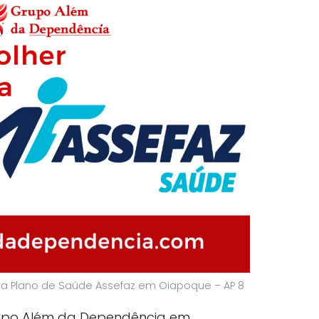
ta Plano de Saúde Assefaz em Oiapoque – AP 8
upo Além da Dependência em