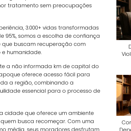
hor tratamento sem preocupações
eriência, 3.000+ vidas transformadas
de 95%, somos a escolha de confiança
ue que buscam recuperação com
o e humanidade.
Vio
te a não informada km de capital do
iapoque oferece acesso fácil para
toda a região, combinando a
uilidade essencial para o processo de
a cidade que oferece um ambiente
ra quem busca recomeçar. Com uma
Com
mo média, seus moradores desfrutam
Dep