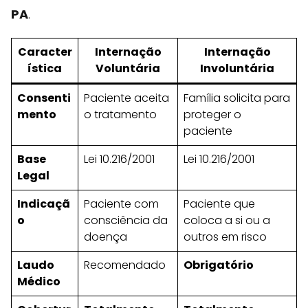
PA
.
Caracter
Internação
Internação
ística
Voluntária
Involuntária
Consenti
Paciente aceita
Família solicita para
mento
o tratamento
proteger o
paciente
Base
Lei 10.216/2001
Lei 10.216/2001
Legal
Indicaçã
Paciente com
Paciente que
o
consciência da
coloca a si ou a
doença
outros em risco
Laudo
Recomendado
Obrigatório
Médico