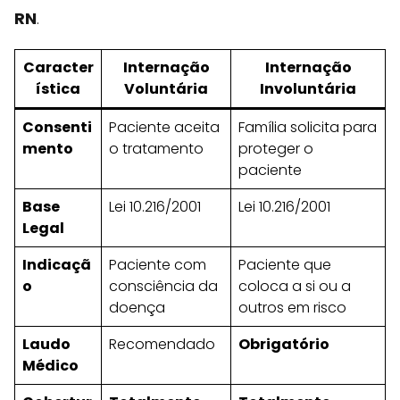
RN
.
Caracter
Internação
Internação
ística
Voluntária
Involuntária
Consenti
Paciente aceita
Família solicita para
mento
o tratamento
proteger o
paciente
Base
Lei 10.216/2001
Lei 10.216/2001
Legal
Indicaçã
Paciente com
Paciente que
o
consciência da
coloca a si ou a
doença
outros em risco
Laudo
Recomendado
Obrigatório
Médico