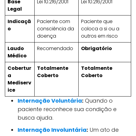
Base
Lei 10.216/2001
Lei 10.216/2001
Legal
Indicaçã
Paciente com
Paciente que
o
consciência da
coloca a si ou a
doença
outros em risco
Laudo
Recomendado
Obrigatório
Médico
Cobertur
Totalmente
Totalmente
a
Coberto
Coberto
Mediserv
ice
Internação Voluntária
:
Quando o
paciente reconhece sua condição e
busca ajuda.
Internação Involuntária
:
Um ato de