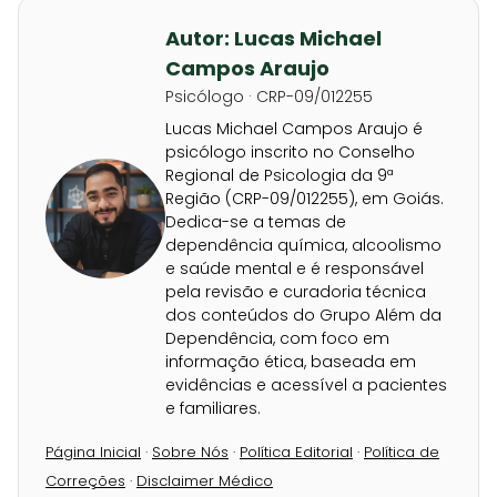
Autor: Lucas Michael
Campos Araujo
Psicólogo · CRP-09/012255
Lucas Michael Campos Araujo é
psicólogo inscrito no Conselho
Regional de Psicologia da 9ª
Região (CRP-09/012255), em Goiás.
Dedica-se a temas de
dependência química, alcoolismo
e saúde mental e é responsável
pela revisão e curadoria técnica
dos conteúdos do Grupo Além da
Dependência, com foco em
informação ética, baseada em
evidências e acessível a pacientes
e familiares.
Página Inicial
·
Sobre Nós
·
Política Editorial
·
Política de
Correções
·
Disclaimer Médico