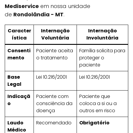
Mediservice
em nossa unidade
de
Rondolândia - MT
.
Caracter
Internação
Internação
ística
Voluntária
Involuntária
Consenti
Paciente aceita
Família solicita para
mento
o tratamento
proteger o
paciente
Base
Lei 10.216/2001
Lei 10.216/2001
Legal
Indicaçã
Paciente com
Paciente que
o
consciência da
coloca a si ou a
doença
outros em risco
Laudo
Recomendado
Obrigatório
Médico