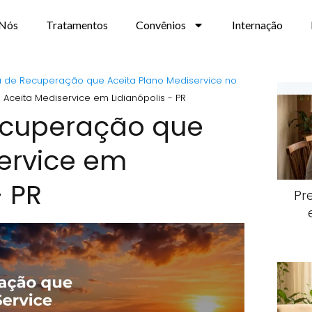
 Nós
Tratamentos
Convênios
Internação
ca de Recuperação que Aceita Plano Mediservice no
Aceita Mediservice em Lidianópolis - PR
Recuperação que
ervice em
- PR
Pr