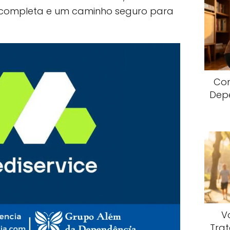
 completa e um caminho seguro para
Com
Dep
V
Trat