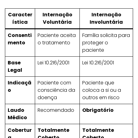
Caracter
Internação
Internação
ística
Voluntária
Involuntária
Consenti
Paciente aceita
Família solicita para
mento
o tratamento
proteger o
paciente
Base
Lei 10.216/2001
Lei 10.216/2001
Legal
Indicaçã
Paciente com
Paciente que
o
consciência da
coloca a si ou a
doença
outros em risco
Laudo
Recomendado
Obrigatório
Médico
Cobertur
Totalmente
Totalmente
a
Coberto
Coberto