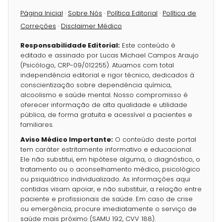
Página Inicial
·
Sobre Nós
·
Política Editorial
·
Política de
Correções
·
Disclaimer Médico
Responsabilidade Editorial:
Este conteúdo é
editado e assinado por Lucas Michael Campos Araujo
(Psicólogo, CRP-09/012255). Atuamos com total
independência editorial e rigor técnico, dedicados à
conscientização sobre dependência química,
alcoolismo e saúde mental. Nosso compromisso é
oferecer informação de alta qualidade e utilidade
pública, de forma gratuita e acessível a pacientes e
familiares.
Aviso Médico Importante:
O conteúdo deste portal
tem caráter estritamente informativo e educacional.
Ele não substitui, em hipótese alguma, o diagnóstico, o
tratamento ou o aconselhamento médico, psicológico
ou psiquiátrico individualizado. As informações aqui
contidas visam apoiar, e não substituir, a relação entre
paciente e profissionais de saúde. Em caso de crise
ou emergência, procure imediatamente o serviço de
saúde mais próximo (SAMU 192, CVV 188).