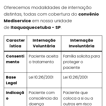
Oferecemos modalidades de internação
distintas, todas com cobertura do
convênio
Mediservice
em nossa unidade
de
Itaquaquecetuba - SP
.
Caracter
Internação
Internação
ística
Voluntária
Involuntária
Consenti
Paciente aceita
Família solicita para
mento
o tratamento
proteger o
paciente
Base
Lei 10.216/2001
Lei 10.216/2001
Legal
Indicaçã
Paciente com
Paciente que
o
consciência da
coloca a si ou a
doença
outros em risco