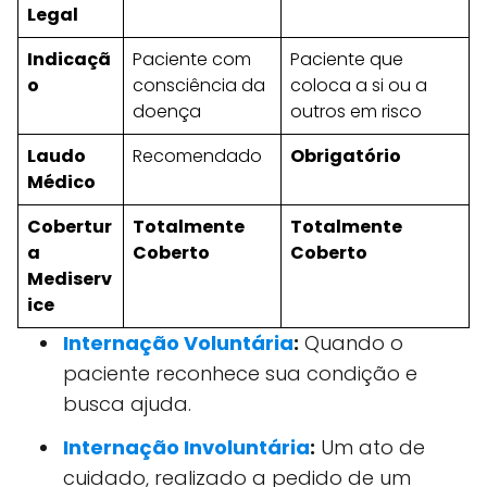
Legal
Indicaçã
Paciente com
Paciente que
o
consciência da
coloca a si ou a
doença
outros em risco
Laudo
Recomendado
Obrigatório
Médico
Cobertur
Totalmente
Totalmente
a
Coberto
Coberto
Mediserv
ice
Internação Voluntária
:
Quando o
paciente reconhece sua condição e
busca ajuda.
Internação Involuntária
:
Um ato de
cuidado, realizado a pedido de um