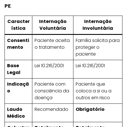
PE
.
Caracter
Internação
Internação
ística
Voluntária
Involuntária
Consenti
Paciente aceita
Família solicita para
mento
o tratamento
proteger o
paciente
Base
Lei 10.216/2001
Lei 10.216/2001
Legal
Indicaçã
Paciente com
Paciente que
o
consciência da
coloca a si ou a
doença
outros em risco
Laudo
Recomendado
Obrigatório
Médico