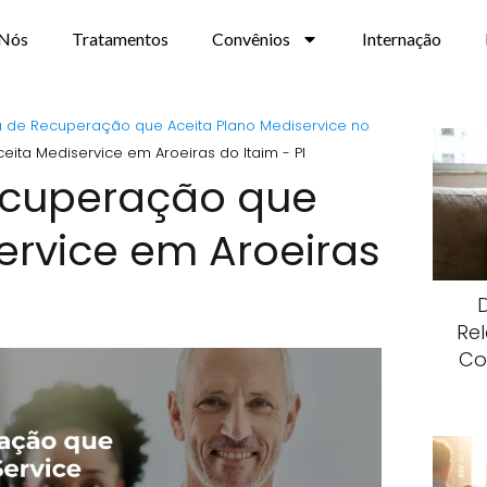
 Nós
Tratamentos
Convênios
Internação
ca de Recuperação que Aceita Plano Mediservice no
ita Mediservice em Aroeiras do Itaim - PI
Recuperação que
ervice em Aroeiras
Re
Co