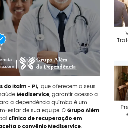
Trat
s do Itaim - PI,
que oferecem a seus
 saúde
Mediservice
, garantir acesso a
ara a dependência química é um
Pr
em-estar de sua equipe. O
Grupo Além
ipal
clínica de recuperação em
 aceita o convênio Mediservice
,