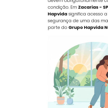
devem obrigatoriamente co
condição. Em
Zacarias - S
Hapvida
significa acesso 
segurança de uma das mai
parte do
Grupo Hapvida N