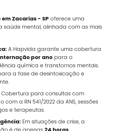
 em Zacarias - SP
oferece uma
 saúde mental, alinhada com as mais
ca:
A Hapvida garante uma cobertura
 internação por ano
para o
ncia química e transtornos mentais.
 para a fase de desintoxicação e
nte.
Cobertura para consultas com
do com a RN 541/2022 da ANS, sessões
gos e terapeutas.
gência:
Em situações de crise, a
ação é de apenas
24 horas
.