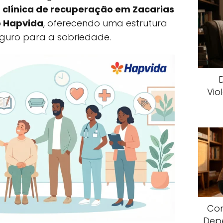
o
clínica de recuperação em Zacarias
o Hapvida
, oferecendo uma estrutura
guro para a sobriedade.
Vio
Com
Dep