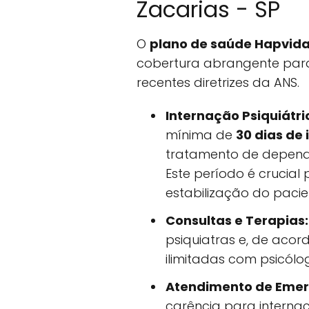
Zacarias - SP
O
plano de saúde Hapvida
cobertura abrangente para
recentes diretrizes da ANS.
Internação Psiquiátri
mínima de
30 dias de
tratamento de dependê
Este período é crucial
estabilização do pacie
Consultas e Terapias:
psiquiatras e, de acor
ilimitadas com psicólo
Atendimento de Emer
carência para intern