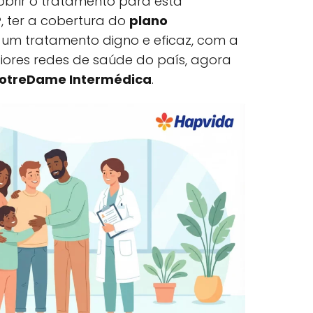
brir o tratamento para esta
P
, ter a cobertura do
plano
a um tratamento digno e eficaz, com a
ores redes de saúde do país, agora
otreDame Intermédica
.