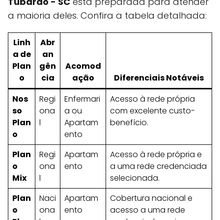
Tubarão - SC
está preparada para atender
a maioria deles. Confira a tabela detalhada:
Linh
Abr
a de
an
Plan
gên
Acomod
o
cia
ação
Diferenciais Notáveis
Nos
Regi
Enfermari
Acesso à rede própria
so
ona
a ou
com excelente custo-
Plan
l
Apartam
benefício.
o
ento
Plan
Regi
Apartam
Acesso à rede própria e
o
ona
ento
a uma rede credenciada
Mix
l
selecionada.
Plan
Naci
Apartam
Cobertura nacional e
o
ona
ento
acesso a uma rede