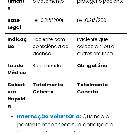
timent
o tratamento
proteger o paciente
o
Base
Lei 10.216/2001
Lei 10.216/2001
Legal
Indicaç
Paciente com
Paciente que
ão
consciência da
coloca a si ou a
doença
outros em risco
Laudo
Recomendado
Obrigatório
Médico
Cobert
Totalmente
Totalmente
ura
Coberto
Coberto
Hapvid
a
Internação Voluntária
:
Quando o
paciente reconhece sua condição e