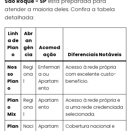
São Roque - SP
está preparada para
atender a maioria deles. Confira a tabela
detalhada:
Linh
Abr
a de
an
Plan
gên
Acomod
o
cia
ação
Diferenciais Notáveis
Nos
Regi
Enfermari
Acesso à rede própria
so
ona
a ou
com excelente custo-
Plan
l
Apartam
benefício.
o
ento
Plan
Regi
Apartam
Acesso à rede própria e
o
ona
ento
a uma rede credenciada
Mix
l
selecionada.
Plan
Naci
Apartam
Cobertura nacional e