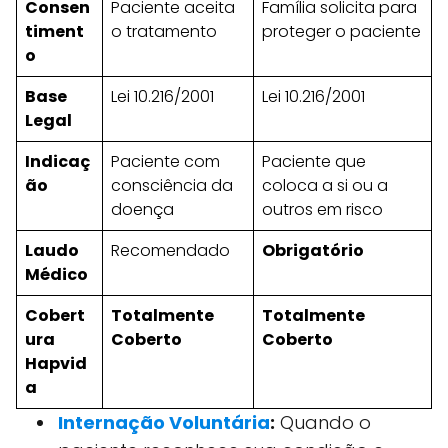
Consen
Paciente aceita
Família solicita para
timent
o tratamento
proteger o paciente
o
Base
Lei 10.216/2001
Lei 10.216/2001
Legal
Indicaç
Paciente com
Paciente que
ão
consciência da
coloca a si ou a
doença
outros em risco
Laudo
Recomendado
Obrigatório
Médico
Cobert
Totalmente
Totalmente
ura
Coberto
Coberto
Hapvid
a
Internação Voluntária
:
Quando o