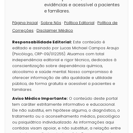
evidências e acessível a pacientes
e familiares.
Página Inicial
·
Sobre Nós
·
Política Editorial
·
Política de
Correções
·
Disclaimer Médico
Responsabilidade Editorial:
Este conteúdo é
editado e assinado por Lucas Michael Campos Araujo
(Psicólogo, CRP-09/012255). Atuamos com total
independência editorial e rigor técnico, dedicados à
conscientização sobre dependência química,
alcoolismo e saúde mental. Nosso compromisso é
oferecer informação de alta qualidade e utilidade
pública, de forma gratuita e acessível a pacientes e
familiares.
Aviso Médico Importante:
O conteúdo deste portal
tem caráter estritamente informativo e educacional.
Ele não substitui, em hipótese alguma, o diagnóstico, o
tratamento ou o aconselhamento médico, psicológico
ou psiquiátrico individualizado. As informações aqui
contidas visam apoiar, e não substituir, a relação entre