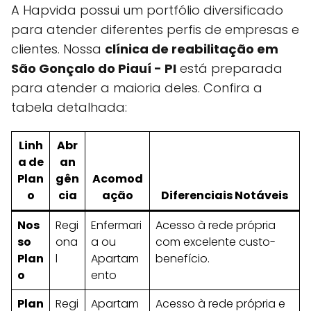
A Hapvida possui um portfólio diversificado
para atender diferentes perfis de empresas e
clientes. Nossa
clínica de reabilitação em
São Gonçalo do Piauí - PI
está preparada
para atender a maioria deles. Confira a
tabela detalhada:
Linh
Abr
a de
an
Plan
gên
Acomod
o
cia
ação
Diferenciais Notáveis
Nos
Regi
Enfermari
Acesso à rede própria
so
ona
a ou
com excelente custo-
Plan
l
Apartam
benefício.
o
ento
Plan
Regi
Apartam
Acesso à rede própria e