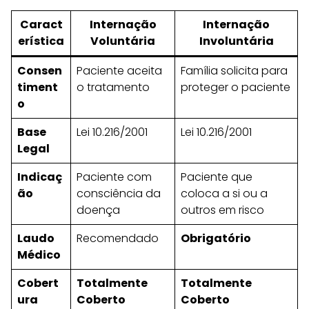
Caract
Internação
Internação
erística
Voluntária
Involuntária
Consen
Paciente aceita
Família solicita para
timent
o tratamento
proteger o paciente
o
Base
Lei 10.216/2001
Lei 10.216/2001
Legal
Indicaç
Paciente com
Paciente que
ão
consciência da
coloca a si ou a
doença
outros em risco
Laudo
Recomendado
Obrigatório
Médico
Cobert
Totalmente
Totalmente
ura
Coberto
Coberto