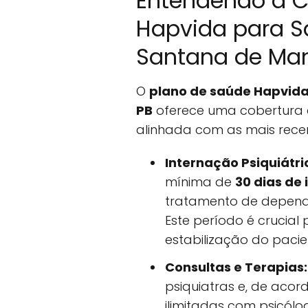
Entendendo a C
Hapvida para S
Santana de Man
O
plano de saúde Hapvid
PB
oferece uma cobertura 
alinhada com as mais recent
Internação Psiquiátri
mínima de
30 dias de
tratamento de dependê
Este período é crucial
estabilização do pacie
Consultas e Terapias:
psiquiatras e, de acor
ilimitadas com psicólo