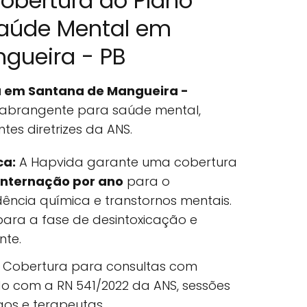
obertura do Plano
aúde Mental em
gueira - PB
a em Santana de Mangueira -
abrangente para saúde mental,
es diretrizes da ANS.
ca:
A Hapvida garante uma cobertura
 internação por ano
para o
ncia química e transtornos mentais.
 para a fase de desintoxicação e
nte.
Cobertura para consultas com
do com a RN 541/2022 da ANS, sessões
gos e terapeutas.