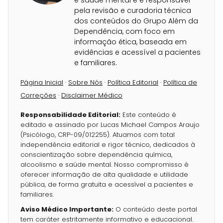
e saúde mental e é responsável
pela revisão e curadoria técnica
dos conteúdos do Grupo Além da
Dependência, com foco em
informação ética, baseada em
evidências e acessível a pacientes
e familiares.
Página Inicial
·
Sobre Nós
·
Política Editorial
·
Política de
Correções
·
Disclaimer Médico
Responsabilidade Editorial:
Este conteúdo é
editado e assinado por Lucas Michael Campos Araujo
(Psicólogo, CRP-09/012255). Atuamos com total
independência editorial e rigor técnico, dedicados à
conscientização sobre dependência química,
alcoolismo e saúde mental. Nosso compromisso é
oferecer informação de alta qualidade e utilidade
pública, de forma gratuita e acessível a pacientes e
familiares.
Aviso Médico Importante:
O conteúdo deste portal
tem caráter estritamente informativo e educacional.