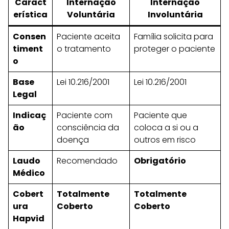
Caract
Internação
Internação
erística
Voluntária
Involuntária
Consen
Paciente aceita
Família solicita para
timent
o tratamento
proteger o paciente
o
Base
Lei 10.216/2001
Lei 10.216/2001
Legal
Indicaç
Paciente com
Paciente que
ão
consciência da
coloca a si ou a
doença
outros em risco
Laudo
Recomendado
Obrigatório
Médico
Cobert
Totalmente
Totalmente
ura
Coberto
Coberto
Hapvid