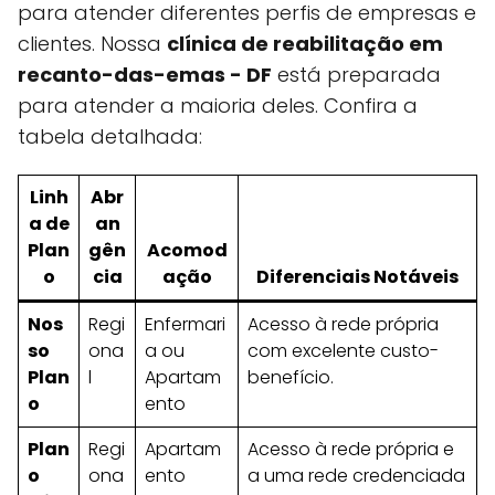
para atender diferentes perfis de empresas e
clientes. Nossa
clínica de reabilitação em
recanto-das-emas - DF
está preparada
para atender a maioria deles. Confira a
tabela detalhada:
Linh
Abr
a de
an
Plan
gên
Acomod
o
cia
ação
Diferenciais Notáveis
Nos
Regi
Enfermari
Acesso à rede própria
so
ona
a ou
com excelente custo-
Plan
l
Apartam
benefício.
o
ento
Plan
Regi
Apartam
Acesso à rede própria e
o
ona
ento
a uma rede credenciada