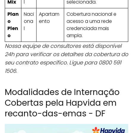
Mix
l
selecionada.
Plan
Naci
Apartam
Cobertura nacional e
o
ona
ento
acesso a uma rede
Plen
l
credenciada mais
o
ampla.
Nossa equipe de consultores está disponível
24h para verificar os detalhes da cobertura do
seu contrato específico. Ligue para 0800 591
1506.
Modalidades de Internação
Cobertas pela Hapvida em
recanto-das-emas - DF