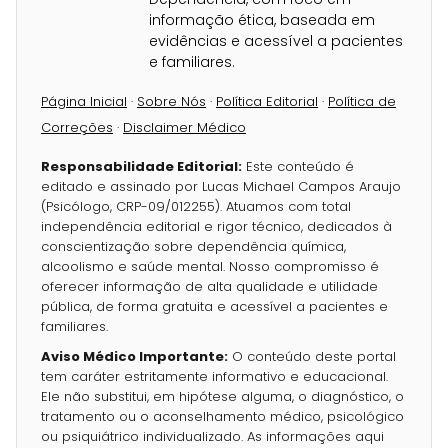
informação ética, baseada em
evidências e acessível a pacientes
e familiares.
Página Inicial
·
Sobre Nós
·
Política Editorial
·
Política de
Correções
·
Disclaimer Médico
Responsabilidade Editorial:
Este conteúdo é
editado e assinado por Lucas Michael Campos Araujo
(Psicólogo, CRP-09/012255). Atuamos com total
independência editorial e rigor técnico, dedicados à
conscientização sobre dependência química,
alcoolismo e saúde mental. Nosso compromisso é
oferecer informação de alta qualidade e utilidade
pública, de forma gratuita e acessível a pacientes e
familiares.
Aviso Médico Importante:
O conteúdo deste portal
tem caráter estritamente informativo e educacional.
Ele não substitui, em hipótese alguma, o diagnóstico, o
tratamento ou o aconselhamento médico, psicológico
ou psiquiátrico individualizado. As informações aqui