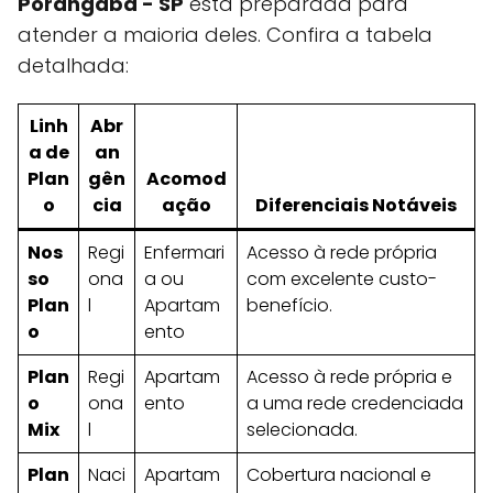
Porangaba - SP
está preparada para
atender a maioria deles. Confira a tabela
detalhada:
Linh
Abr
a de
an
Plan
gên
Acomod
o
cia
ação
Diferenciais Notáveis
Nos
Regi
Enfermari
Acesso à rede própria
so
ona
a ou
com excelente custo-
Plan
l
Apartam
benefício.
o
ento
Plan
Regi
Apartam
Acesso à rede própria e
o
ona
ento
a uma rede credenciada
Mix
l
selecionada.
Plan
Naci
Apartam
Cobertura nacional e