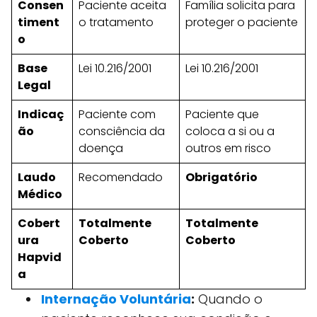
Consen
Paciente aceita
Família solicita para
timent
o tratamento
proteger o paciente
o
Base
Lei 10.216/2001
Lei 10.216/2001
Legal
Indicaç
Paciente com
Paciente que
ão
consciência da
coloca a si ou a
doença
outros em risco
Laudo
Recomendado
Obrigatório
Médico
Cobert
Totalmente
Totalmente
ura
Coberto
Coberto
Hapvid
a
Internação Voluntária
:
Quando o