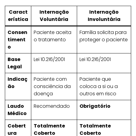
Caract
Internação
Internação
erística
Voluntária
Involuntária
Consen
Paciente aceita
Família solicita para
timent
o tratamento
proteger o paciente
o
Base
Lei 10.216/2001
Lei 10.216/2001
Legal
Indicaç
Paciente com
Paciente que
ão
consciência da
coloca a si ou a
doença
outros em risco
Laudo
Recomendado
Obrigatório
Médico
Cobert
Totalmente
Totalmente
ura
Coberto
Coberto