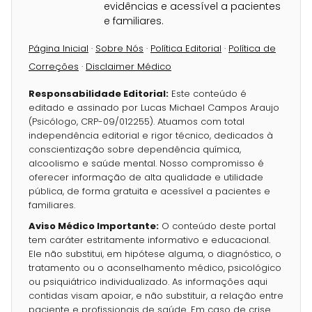
evidências e acessível a pacientes
e familiares.
Página Inicial
·
Sobre Nós
·
Política Editorial
·
Política de
Correções
·
Disclaimer Médico
Responsabilidade Editorial:
Este conteúdo é
editado e assinado por Lucas Michael Campos Araujo
(Psicólogo, CRP-09/012255). Atuamos com total
independência editorial e rigor técnico, dedicados à
conscientização sobre dependência química,
alcoolismo e saúde mental. Nosso compromisso é
oferecer informação de alta qualidade e utilidade
pública, de forma gratuita e acessível a pacientes e
familiares.
Aviso Médico Importante:
O conteúdo deste portal
tem caráter estritamente informativo e educacional.
Ele não substitui, em hipótese alguma, o diagnóstico, o
tratamento ou o aconselhamento médico, psicológico
ou psiquiátrico individualizado. As informações aqui
contidas visam apoiar, e não substituir, a relação entre
paciente e profissionais de saúde. Em caso de crise