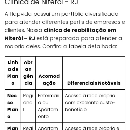
Clínica de Niterói - RJ
A Hapvida possui um portfólio diversificado
para atender diferentes perfis de empresas e
clientes. Nossa
clínica de reabilitação em
Niterói - RJ
está preparada para atender a
maioria deles. Confira a tabela detalhada:
Linh
Abr
a de
an
Plan
gên
Acomod
o
cia
ação
Diferenciais Notáveis
Nos
Regi
Enfermari
Acesso à rede própria
so
ona
a ou
com excelente custo-
Plan
l
Apartam
benefício.
o
ento
Plan
Regi
Apartam
Acesso à rede própria e