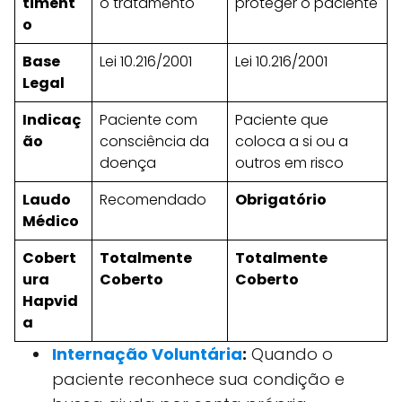
timent
o tratamento
proteger o paciente
o
Base
Lei 10.216/2001
Lei 10.216/2001
Legal
Indicaç
Paciente com
Paciente que
ão
consciência da
coloca a si ou a
doença
outros em risco
Laudo
Recomendado
Obrigatório
Médico
Cobert
Totalmente
Totalmente
ura
Coberto
Coberto
Hapvid
a
Internação Voluntária
:
Quando o
paciente reconhece sua condição e