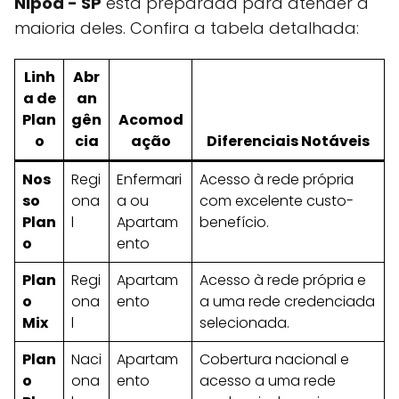
Nipoã - SP
está preparada para atender a
maioria deles. Confira a tabela detalhada:
Linh
Abr
a de
an
Plan
gên
Acomod
o
cia
ação
Diferenciais Notáveis
Nos
Regi
Enfermari
Acesso à rede própria
so
ona
a ou
com excelente custo-
Plan
l
Apartam
benefício.
o
ento
Plan
Regi
Apartam
Acesso à rede própria e
o
ona
ento
a uma rede credenciada
Mix
l
selecionada.
Plan
Naci
Apartam
Cobertura nacional e
o
ona
ento
acesso a uma rede