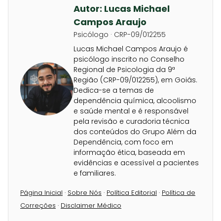
Autor: Lucas Michael
Campos Araujo
Psicólogo · CRP-09/012255
Lucas Michael Campos Araujo é
psicólogo inscrito no Conselho
Regional de Psicologia da 9ª
Região (CRP-09/012255), em Goiás.
Dedica-se a temas de
dependência química, alcoolismo
e saúde mental e é responsável
pela revisão e curadoria técnica
dos conteúdos do Grupo Além da
Dependência, com foco em
informação ética, baseada em
evidências e acessível a pacientes
e familiares.
Página Inicial
·
Sobre Nós
·
Política Editorial
·
Política de
Correções
·
Disclaimer Médico