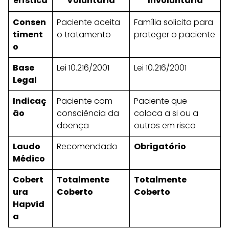
erística
Voluntária
Involuntária
Consen
Paciente aceita
Família solicita para
timent
o tratamento
proteger o paciente
o
Base
Lei 10.216/2001
Lei 10.216/2001
Legal
Indicaç
Paciente com
Paciente que
ão
consciência da
coloca a si ou a
doença
outros em risco
Laudo
Recomendado
Obrigatório
Médico
Cobert
Totalmente
Totalmente
ura
Coberto
Coberto
Hapvid
a