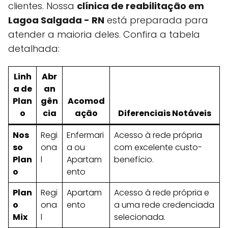
clientes. Nossa
clínica de reabilitação em
Lagoa Salgada - RN
está preparada para
atender a maioria deles. Confira a tabela
detalhada:
Linh
Abr
a de
an
Plan
gên
Acomod
o
cia
ação
Diferenciais Notáveis
Nos
Regi
Enfermari
Acesso à rede própria
so
ona
a ou
com excelente custo-
Plan
l
Apartam
benefício.
o
ento
Plan
Regi
Apartam
Acesso à rede própria e
o
ona
ento
a uma rede credenciada
Mix
l
selecionada.