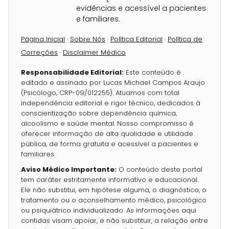
evidências e acessível a pacientes
e familiares.
Página Inicial
·
Sobre Nós
·
Política Editorial
·
Política de
Correções
·
Disclaimer Médico
Responsabilidade Editorial:
Este conteúdo é
editado e assinado por Lucas Michael Campos Araujo
(Psicólogo, CRP-09/012255). Atuamos com total
independência editorial e rigor técnico, dedicados à
conscientização sobre dependência química,
alcoolismo e saúde mental. Nosso compromisso é
oferecer informação de alta qualidade e utilidade
pública, de forma gratuita e acessível a pacientes e
familiares.
Aviso Médico Importante:
O conteúdo deste portal
tem caráter estritamente informativo e educacional.
Ele não substitui, em hipótese alguma, o diagnóstico, o
tratamento ou o aconselhamento médico, psicológico
ou psiquiátrico individualizado. As informações aqui
contidas visam apoiar, e não substituir, a relação entre