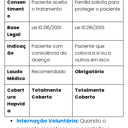
Consen
Paciente aceita
Família solicita para
timent
o tratamento
proteger o paciente
o
Base
Lei 10.216/2001
Lei 10.216/2001
Legal
Indicaç
Paciente com
Paciente que
ão
consciência da
coloca a si ou a
doença
outros em risco
Laudo
Recomendado
Obrigatório
Médico
Cobert
Totalmente
Totalmente
ura
Coberto
Coberto
Hapvid
a
Internação Voluntária
:
Quando o