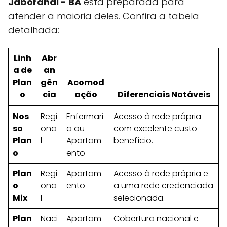
Jaborandi - BA
está preparada para
atender a maioria deles. Confira a tabela
detalhada:
Linh
Abr
a de
an
Plan
gên
Acomod
o
cia
ação
Diferenciais Notáveis
Nos
Regi
Enfermari
Acesso à rede própria
so
ona
a ou
com excelente custo-
Plan
l
Apartam
benefício.
o
ento
Plan
Regi
Apartam
Acesso à rede própria e
o
ona
ento
a uma rede credenciada
Mix
l
selecionada.
Plan
Naci
Apartam
Cobertura nacional e