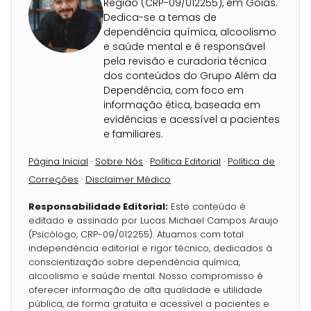
Região (CRP-09/012255), em Goiás.
Dedica-se a temas de
dependência química, alcoolismo
e saúde mental e é responsável
pela revisão e curadoria técnica
dos conteúdos do Grupo Além da
Dependência, com foco em
informação ética, baseada em
evidências e acessível a pacientes
e familiares.
Página Inicial
·
Sobre Nós
·
Política Editorial
·
Política de
Correções
·
Disclaimer Médico
Responsabilidade Editorial:
Este conteúdo é
editado e assinado por Lucas Michael Campos Araujo
(Psicólogo, CRP-09/012255). Atuamos com total
independência editorial e rigor técnico, dedicados à
conscientização sobre dependência química,
alcoolismo e saúde mental. Nosso compromisso é
oferecer informação de alta qualidade e utilidade
pública, de forma gratuita e acessível a pacientes e