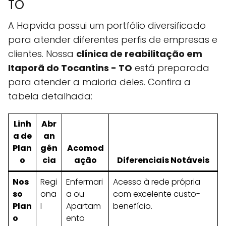
TO
A Hapvida possui um portfólio diversificado
para atender diferentes perfis de empresas e
clientes. Nossa
clínica de reabilitação em
Itaporã do Tocantins - TO
está preparada
para atender a maioria deles. Confira a
tabela detalhada:
Linh
Abr
a de
an
Plan
gên
Acomod
o
cia
ação
Diferenciais Notáveis
Nos
Regi
Enfermari
Acesso à rede própria
so
ona
a ou
com excelente custo-
Plan
l
Apartam
benefício.
o
ento