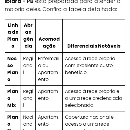
Ibiara - PB
está preparada para atender a
maioria deles. Confira a tabela detalhada:
Linh
Abr
a de
an
Plan
gên
Acomod
o
cia
ação
Diferenciais Notáveis
Nos
Regi
Enfermari
Acesso à rede própria
so
ona
a ou
com excelente custo-
Plan
l
Apartam
benefício.
o
ento
Plan
Regi
Apartam
Acesso à rede própria e
o
ona
ento
a uma rede credenciada
Mix
l
selecionada.
Plan
Naci
Apartam
Cobertura nacional e
o
ona
ento
acesso a uma rede