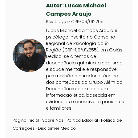
Autor: Lucas Michael
Campos Araujo
Psicólogo · CRP-09/012255
Lucas Michael Campos Araujo é
psicólogo inscrito no Conselho
Regional de Psicologia da 9ª
Região (CRP-09/012255), em Goiás.
Dedica-se a temas de
dependência química, alcoolismo
e saúde mental e é responsável
pela revisão e curadoria técnica
dos conteúdos do Grupo Além da
Dependência, com foco em
informação ética, baseada em
evidências e acessível a pacientes
e familiares.
Página Inicial
·
Sobre Nós
·
Política Editorial
·
Política de
Correções
·
Disclaimer Médico