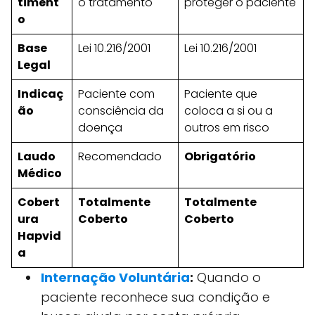
timent
o tratamento
proteger o paciente
o
Base
Lei 10.216/2001
Lei 10.216/2001
Legal
Indicaç
Paciente com
Paciente que
ão
consciência da
coloca a si ou a
doença
outros em risco
Laudo
Recomendado
Obrigatório
Médico
Cobert
Totalmente
Totalmente
ura
Coberto
Coberto
Hapvid
a
Internação Voluntária
:
Quando o
paciente reconhece sua condição e