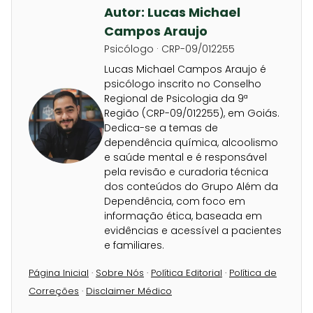
Autor: Lucas Michael
Campos Araujo
Psicólogo · CRP-09/012255
Lucas Michael Campos Araujo é
psicólogo inscrito no Conselho
Regional de Psicologia da 9ª
Região (CRP-09/012255), em Goiás.
Dedica-se a temas de
dependência química, alcoolismo
e saúde mental e é responsável
pela revisão e curadoria técnica
dos conteúdos do Grupo Além da
Dependência, com foco em
informação ética, baseada em
evidências e acessível a pacientes
e familiares.
Página Inicial
·
Sobre Nós
·
Política Editorial
·
Política de
Correções
·
Disclaimer Médico