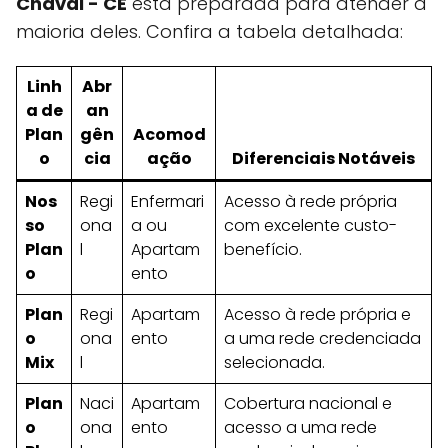
Chaval - CE
está preparada para atender a
maioria deles. Confira a tabela detalhada:
Linh
Abr
a de
an
Plan
gên
Acomod
o
cia
ação
Diferenciais Notáveis
Nos
Regi
Enfermari
Acesso à rede própria
so
ona
a ou
com excelente custo-
Plan
l
Apartam
benefício.
o
ento
Plan
Regi
Apartam
Acesso à rede própria e
o
ona
ento
a uma rede credenciada
Mix
l
selecionada.
Plan
Naci
Apartam
Cobertura nacional e
o
ona
ento
acesso a uma rede