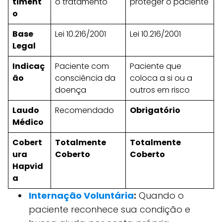
timent
o tratamento
proteger o paciente
o
Base
Lei 10.216/2001
Lei 10.216/2001
Legal
Indicaç
Paciente com
Paciente que
ão
consciência da
coloca a si ou a
doença
outros em risco
Laudo
Recomendado
Obrigatório
Médico
Cobert
Totalmente
Totalmente
ura
Coberto
Coberto
Hapvid
a
Internação Voluntária
:
Quando o
paciente reconhece sua condição e