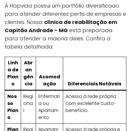
A Hapvida possui um portfólio diversificado
para atender diferentes perfis de empresas e
clientes. Nossa
clínica de reabilitação em
Capitão Andrade - MG
está preparada
para atender a maioria deles. Confira a
tabela detalhada:
Linh
Abr
a de
an
Plan
gên
Acomod
o
cia
ação
Diferenciais Notáveis
Nos
Regi
Enfermari
Acesso à rede própria
so
ona
a ou
com excelente custo-
Plan
l
Apartam
benefício.
o
ento
Plan
Regi
Apartam
Acesso à rede própria e