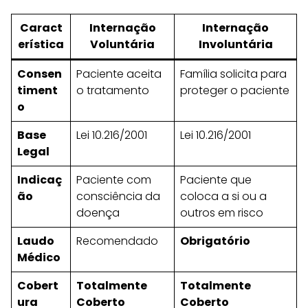
Caract
Internação
Internação
erística
Voluntária
Involuntária
Consen
Paciente aceita
Família solicita para
timent
o tratamento
proteger o paciente
o
Base
Lei 10.216/2001
Lei 10.216/2001
Legal
Indicaç
Paciente com
Paciente que
ão
consciência da
coloca a si ou a
doença
outros em risco
Laudo
Recomendado
Obrigatório
Médico
Cobert
Totalmente
Totalmente
ura
Coberto
Coberto