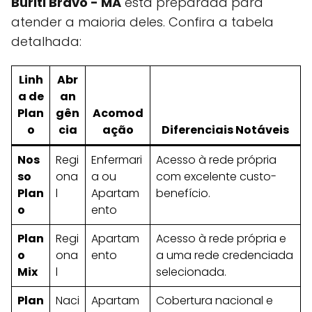
Buriti Bravo - MA
está preparada para
atender a maioria deles. Confira a tabela
detalhada:
Linh
Abr
a de
an
Plan
gên
Acomod
o
cia
ação
Diferenciais Notáveis
Nos
Regi
Enfermari
Acesso à rede própria
so
ona
a ou
com excelente custo-
Plan
l
Apartam
benefício.
o
ento
Plan
Regi
Apartam
Acesso à rede própria e
o
ona
ento
a uma rede credenciada
Mix
l
selecionada.
Plan
Naci
Apartam
Cobertura nacional e