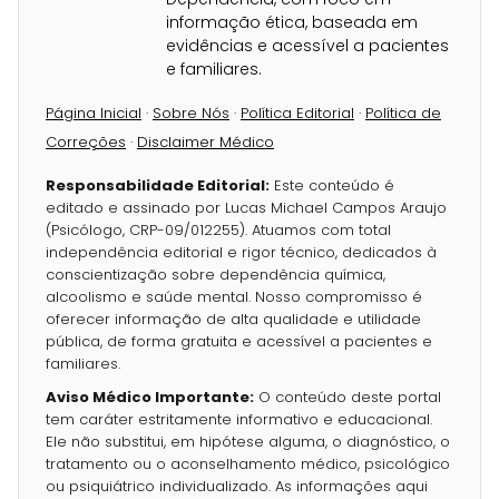
informação ética, baseada em
evidências e acessível a pacientes
e familiares.
Página Inicial
·
Sobre Nós
·
Política Editorial
·
Política de
Correções
·
Disclaimer Médico
Responsabilidade Editorial:
Este conteúdo é
editado e assinado por Lucas Michael Campos Araujo
(Psicólogo, CRP-09/012255). Atuamos com total
independência editorial e rigor técnico, dedicados à
conscientização sobre dependência química,
alcoolismo e saúde mental. Nosso compromisso é
oferecer informação de alta qualidade e utilidade
pública, de forma gratuita e acessível a pacientes e
familiares.
Aviso Médico Importante:
O conteúdo deste portal
tem caráter estritamente informativo e educacional.
Ele não substitui, em hipótese alguma, o diagnóstico, o
tratamento ou o aconselhamento médico, psicológico
ou psiquiátrico individualizado. As informações aqui