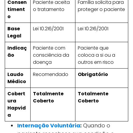
Consen
Paciente aceita
Família solicita para
timent
o tratamento
proteger o paciente
o
Base
Lei 10.216/2001
Lei 10.216/2001
Legal
Indicaç
Paciente com
Paciente que
ão
consciência da
coloca a si ou a
doença
outros em risco
Laudo
Recomendado
Obrigatório
Médico
Cobert
Totalmente
Totalmente
ura
Coberto
Coberto
Hapvid
a
Internação Voluntária
:
Quando o