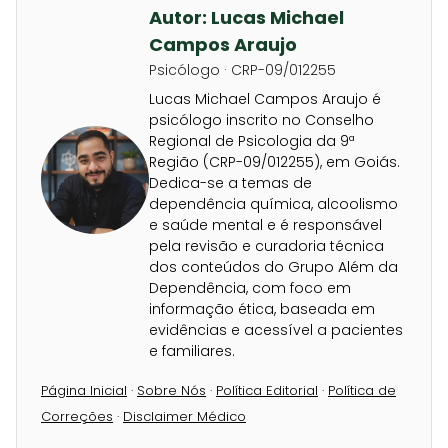
Autor: Lucas Michael
Campos Araujo
Psicólogo · CRP-09/012255
Lucas Michael Campos Araujo é
psicólogo inscrito no Conselho
Regional de Psicologia da 9ª
Região (CRP-09/012255), em Goiás.
Dedica-se a temas de
dependência química, alcoolismo
e saúde mental e é responsável
pela revisão e curadoria técnica
dos conteúdos do Grupo Além da
Dependência, com foco em
informação ética, baseada em
evidências e acessível a pacientes
e familiares.
Página Inicial
·
Sobre Nós
·
Política Editorial
·
Política de
Correções
·
Disclaimer Médico