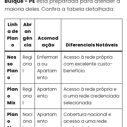
Buíque - PE
está preparada para atender a
maioria deles. Confira a tabela detalhada:
Linh
Abr
a de
an
Plan
gên
Acomod
o
cia
ação
Diferenciais Notáveis
Nos
Regi
Enfermari
Acesso à rede própria
so
ona
a ou
com excelente custo-
Plan
l
Apartam
benefício.
o
ento
Plan
Regi
Apartam
Acesso à rede própria e
o
ona
ento
a uma rede credenciada
Mix
l
selecionada.
Plan
Naci
Apartam
Cobertura nacional e
o
ona
ento
acesso a uma rede