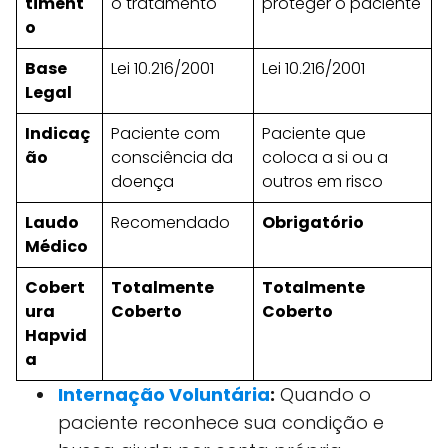
timent
o tratamento
proteger o paciente
o
Base
Lei 10.216/2001
Lei 10.216/2001
Legal
Indicaç
Paciente com
Paciente que
ão
consciência da
coloca a si ou a
doença
outros em risco
Laudo
Recomendado
Obrigatório
Médico
Cobert
Totalmente
Totalmente
ura
Coberto
Coberto
Hapvid
a
Internação Voluntária
:
Quando o
paciente reconhece sua condição e