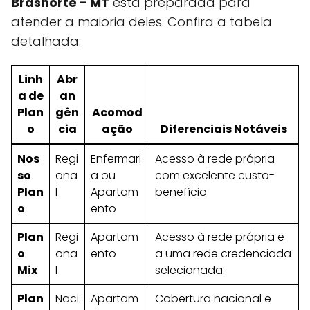
Brasnorte - MT
está preparada para
atender a maioria deles. Confira a tabela
detalhada:
Linh
Abr
a de
an
Plan
gên
Acomod
o
cia
ação
Diferenciais Notáveis
Nos
Regi
Enfermari
Acesso à rede própria
so
ona
a ou
com excelente custo-
Plan
l
Apartam
benefício.
o
ento
Plan
Regi
Apartam
Acesso à rede própria e
o
ona
ento
a uma rede credenciada
Mix
l
selecionada.
Plan
Naci
Apartam
Cobertura nacional e