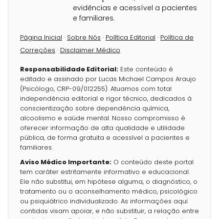
evidências e acessível a pacientes
e familiares.
Página Inicial
·
Sobre Nós
·
Política Editorial
·
Política de
Correções
·
Disclaimer Médico
Responsabilidade Editorial:
Este conteúdo é
editado e assinado por Lucas Michael Campos Araujo
(Psicólogo, CRP-09/012255). Atuamos com total
independência editorial e rigor técnico, dedicados à
conscientização sobre dependência química,
alcoolismo e saúde mental. Nosso compromisso é
oferecer informação de alta qualidade e utilidade
pública, de forma gratuita e acessível a pacientes e
familiares.
Aviso Médico Importante:
O conteúdo deste portal
tem caráter estritamente informativo e educacional.
Ele não substitui, em hipótese alguma, o diagnóstico, o
tratamento ou o aconselhamento médico, psicológico
ou psiquiátrico individualizado. As informações aqui
contidas visam apoiar, e não substituir, a relação entre