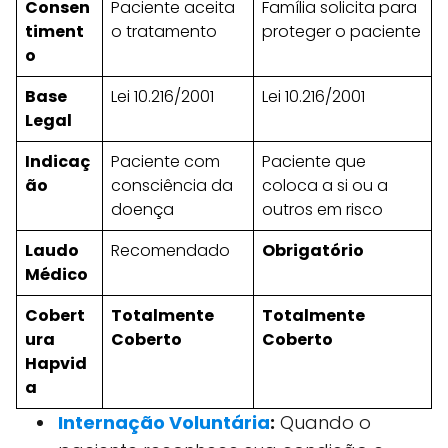
Consen
Paciente aceita
Família solicita para
timent
o tratamento
proteger o paciente
o
Base
Lei 10.216/2001
Lei 10.216/2001
Legal
Indicaç
Paciente com
Paciente que
ão
consciência da
coloca a si ou a
doença
outros em risco
Laudo
Recomendado
Obrigatório
Médico
Cobert
Totalmente
Totalmente
ura
Coberto
Coberto
Hapvid
a
Internação Voluntária
:
Quando o