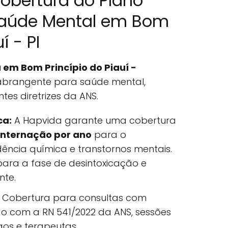
obertura do Plano
Saúde Mental em Bom
í - PI
em Bom Princípio do Piauí -
abrangente para saúde mental,
es diretrizes da ANS.
ca:
A Hapvida garante uma cobertura
 internação por ano
para o
ncia química e transtornos mentais.
 para a fase de desintoxicação e
nte.
Cobertura para consultas com
do com a RN 541/2022 da ANS, sessões
gos e terapeutas.