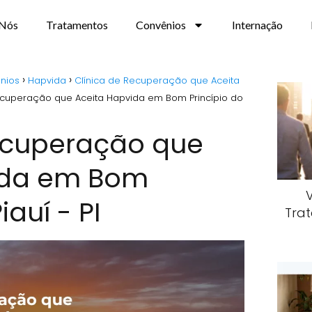
 Nós
Tratamentos
Convênios
Internação
nios
Hapvida
Clínica de Recuperação que Aceita
ecuperação que Aceita Hapvida em Bom Princípio do
Recuperação que
ida em Bom
iauí - PI
Trat