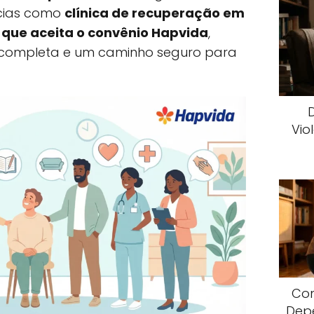
ncias como
clínica de recuperação em
I que aceita o convênio Hapvida
,
 completa e um caminho seguro para
Vio
Com
Dep