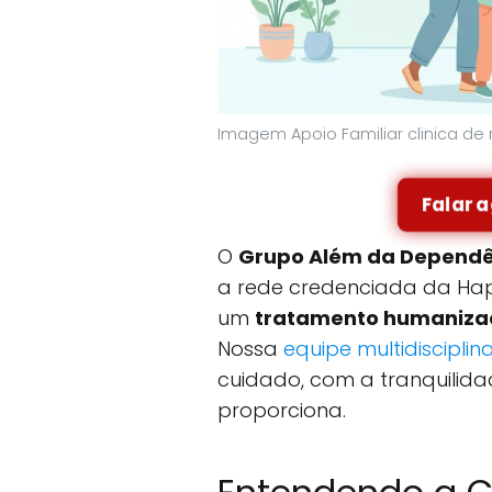
Imagem Apoio Familiar clinica d
Falar 
O
Grupo Além da Dependê
a rede credenciada da Hapv
um
tratamento humanizad
Nossa
equipe multidisciplin
cuidado, com a tranquilid
proporciona.