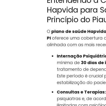
Entendendo a C
Hapvida para 
Princípio do Piau
O
plano de saúde Hapvida 
PI
oferece uma cobertura 
alinhada com as mais recent
Internação Psiquiátri
mínima de
30 dias de
tratamento de dependê
Este período é crucial
estabilização do pacie
Consultas e Terapias:
psiquiatras e, de acor
ilimitadas com psicólo