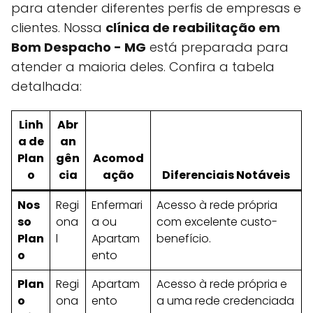
para atender diferentes perfis de empresas e
clientes. Nossa
clínica de reabilitação em
Bom Despacho - MG
está preparada para
atender a maioria deles. Confira a tabela
detalhada:
Linh
Abr
a de
an
Plan
gên
Acomod
o
cia
ação
Diferenciais Notáveis
Nos
Regi
Enfermari
Acesso à rede própria
so
ona
a ou
com excelente custo-
Plan
l
Apartam
benefício.
o
ento
Plan
Regi
Apartam
Acesso à rede própria e
o
ona
ento
a uma rede credenciada