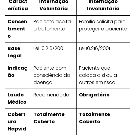
Caract
Internação
Internação
erística
Voluntária
Involuntária
Consen
Paciente aceita
Família solicita para
timent
o tratamento
proteger o paciente
o
Base
Lei 10.216/2001
Lei 10.216/2001
Legal
Indicaç
Paciente com
Paciente que
ão
consciência da
coloca a si ou a
doença
outros em risco
Laudo
Recomendado
Obrigatório
Médico
Cobert
Totalmente
Totalmente
ura
Coberto
Coberto
Hapvid