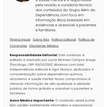
e saúde mental e é responsável
pela revisão e curadoria técnica
dos conteúdos do Grupo Além da
Dependência, com foco em
informação ética, baseada em
evidências e acessível a pacientes
e familiares.
Página Inicial
·
Sobre Nós
·
Política Editorial
·
Política de
Correções
·
Disclaimer Médico
Responsabilidade Editorial:
Este conteúdo é
editado e assinado por Lucas Michael Campos Araujo
(Psicólogo, CRP-09/012255). Atuamos com total
independência editorial e rigor técnico, dedicados à
conscientização sobre dependência química,
alcoolismo e saúde mental. Nosso compromisso é
oferecer informação de alta qualidade e utilidade
pública, de forma gratuita e acessível a pacientes e
familiares.
Aviso Médico Importante:
O conteúdo deste portal
tem caráter estritamente informativo e educacional.