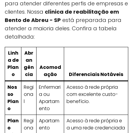
para atender diferentes perfis de empresas e
clientes. Nossa
clínica de reabilitação em
Bento de Abreu - SP
está preparada para
atender a maioria deles. Confira a tabela
detalhada:
Linh
Abr
a de
an
Plan
gên
Acomod
o
cia
ação
Diferenciais Notáveis
Nos
Regi
Enfermari
Acesso à rede própria
so
ona
a ou
com excelente custo-
Plan
l
Apartam
benefício.
o
ento
Plan
Regi
Apartam
Acesso à rede própria e
o
ona
ento
a uma rede credenciada