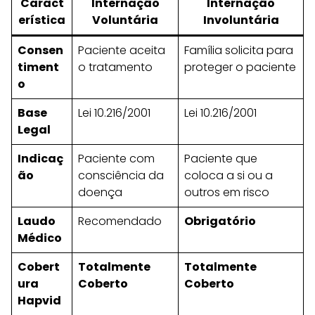
Caract
Internação
Internação
erística
Voluntária
Involuntária
Consen
Paciente aceita
Família solicita para
timent
o tratamento
proteger o paciente
o
Base
Lei 10.216/2001
Lei 10.216/2001
Legal
Indicaç
Paciente com
Paciente que
ão
consciência da
coloca a si ou a
doença
outros em risco
Laudo
Recomendado
Obrigatório
Médico
Cobert
Totalmente
Totalmente
ura
Coberto
Coberto
Hapvid