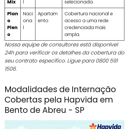
Mix
l
selecionada.
Plan
Naci
Apartam
Cobertura nacional e
o
ona
ento
acesso a uma rede
Plen
l
credenciada mais
o
ampla.
Nossa equipe de consultores está disponível
24h para verificar os detalhes da cobertura do
seu contrato específico. Ligue para 0800 591
1506.
Modalidades de Internação
Cobertas pela Hapvida em
Bento de Abreu - SP