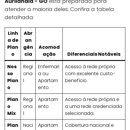
Aurilândia - GO
está preparada para
atender a maioria deles. Confira a tabela
detalhada:
Linh
Abr
a de
an
Plan
gên
Acomod
o
cia
ação
Diferenciais Notáveis
Nos
Regi
Enfermari
Acesso à rede própria
so
ona
a ou
com excelente custo-
Plan
l
Apartam
benefício.
o
ento
Plan
Regi
Apartam
Acesso à rede própria e
o
ona
ento
a uma rede credenciada
Mix
l
selecionada.
Plan
Naci
Apartam
Cobertura nacional e