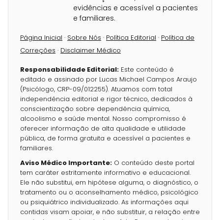
evidências e acessível a pacientes
e familiares.
Página Inicial
·
Sobre Nós
·
Política Editorial
·
Política de
Correções
·
Disclaimer Médico
Responsabilidade Editorial:
Este conteúdo é
editado e assinado por Lucas Michael Campos Araujo
(Psicólogo, CRP-09/012255). Atuamos com total
independência editorial e rigor técnico, dedicados à
conscientização sobre dependência química,
alcoolismo e saúde mental. Nosso compromisso é
oferecer informação de alta qualidade e utilidade
pública, de forma gratuita e acessível a pacientes e
familiares.
Aviso Médico Importante:
O conteúdo deste portal
tem caráter estritamente informativo e educacional.
Ele não substitui, em hipótese alguma, o diagnóstico, o
tratamento ou o aconselhamento médico, psicológico
ou psiquiátrico individualizado. As informações aqui
contidas visam apoiar, e não substituir, a relação entre