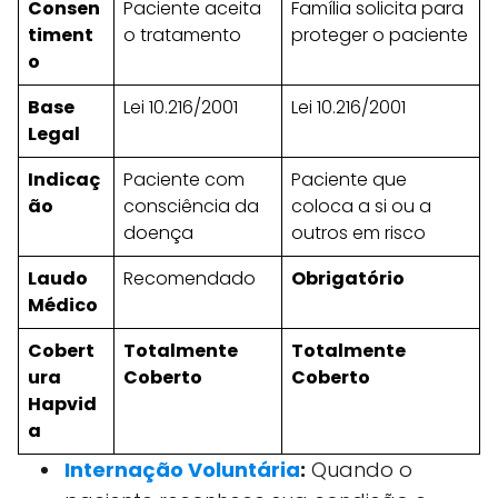
Consen
Paciente aceita
Família solicita para
timent
o tratamento
proteger o paciente
o
Base
Lei 10.216/2001
Lei 10.216/2001
Legal
Indicaç
Paciente com
Paciente que
ão
consciência da
coloca a si ou a
doença
outros em risco
Laudo
Recomendado
Obrigatório
Médico
Cobert
Totalmente
Totalmente
ura
Coberto
Coberto
Hapvid
a
Internação Voluntária
:
Quando o