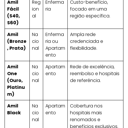
Amil
Reg
Enferma
Custo-benefício,
Fácil
ion
ria
focado em uma
(S40,
al
região específica.
S60)
Amil
Na
Enferma
Ampla rede
(Bronze
cio
ria ou
credenciada e
, Prata)
nal
Apartam
flexibilidade.
ento
Amil
Na
Apartam
Rede de excelência,
One
cio
ento
reembolso e hospitais
(Ouro,
nal
de referência.
Platinu
m)
Amil
Na
Apartam
Cobertura nos
Black
cio
ento
hospitais mais
nal
renomados e
benefícios exclusivos.