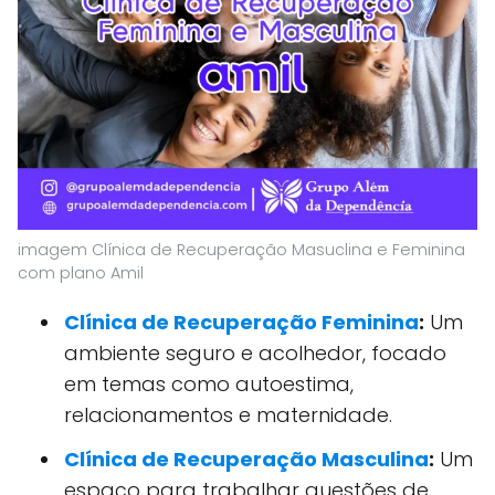
imagem Clínica de Recuperação Masuclina e Feminina
com plano Amil
Clínica de Recuperação Feminina
:
Um
ambiente seguro e acolhedor, focado
em temas como autoestima,
relacionamentos e maternidade.
Clínica de Recuperação Masculina
:
Um
espaço para trabalhar questões de