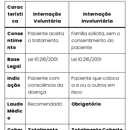
Carac
terísti
Internação
Internação
ca
Voluntária
Involuntária
Conse
Paciente aceita
Família solicita, sem o
ntime
o tratamento
consentimento do
nto
paciente
Base
Lei 10.216/2001
Lei 10.216/2001
Legal
Indic
Paciente com
Paciente que coloca
ação
consciência da
a si ou a outros em
doença
risco
Laudo
Recomendado
Obrigatório
Médic
o
Cober
Totalmente
Totalmente Coberto